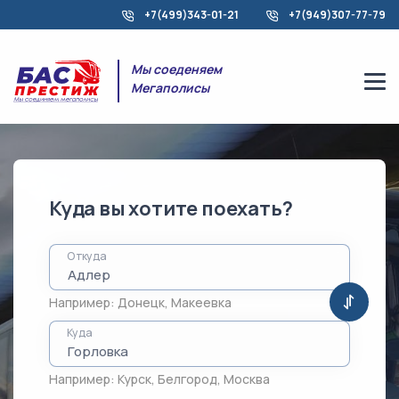
+7(499)343-01-21
+7(949)307-77-79
Мы соеденяем
Мегаполисы
Куда вы хотите поехать?
Откуда
Например:
Донецк
,
Макеевка
Куда
Например:
Курск
,
Белгород
,
Москва