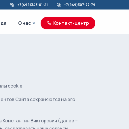
+7(499)343-01-21
+7(949)307-77-79
море
О нас
нда
О нас
Контакт-центр
лы cookie.
ентов Сайта сохраняются на его
 Константин Викторович (далее –
, как развивать наши сервисы.