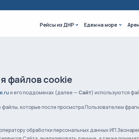
Рейсы из ДНР
Едем на 
Рейсы из ДНР
Едем на море
Аре
я файлов cookie
e.ru
и его поддоменах (далее —
Сайт
) используются фай
е файлы, которые после просмотра Пользователем фрагм
 оператору обработки персональных данных ИП Звонарев
ервисов Сайта, анализировать данные, а также понимать