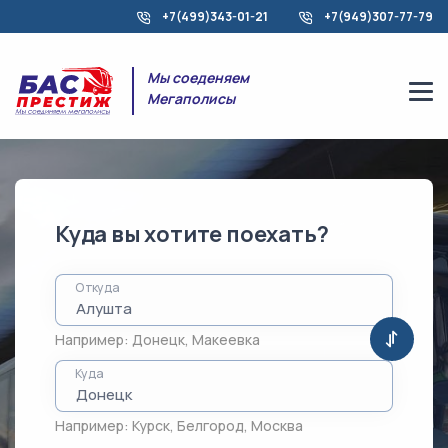
+7(499)343-01-21
+7(949)307-77-79
Мы соеденяем
Мегаполисы
Куда вы хотите поехать?
Откуда
Например:
Донецк
,
Макеевка
Куда
Например:
Курск
,
Белгород
,
Москва