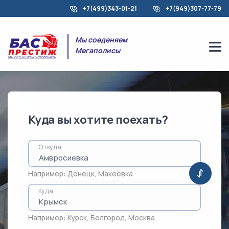
+7(499)343-01-21
+7(949)307-77-79
Мы соеденяем
Мегаполисы
Куда вы хотите поехать?
Откуда
Например:
Донецк
,
Макеевка
Куда
Например:
Курск
,
Белгород
,
Москва