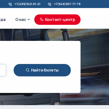
+7(499)343-01-21
+7(949)307-77-79
море
О нас
нда
О нас
Контакт-центр
Найти билеты