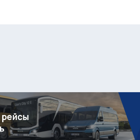
 рейсы
ь