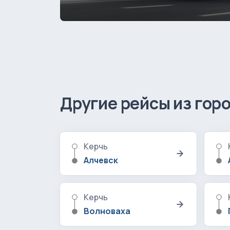
Другие рейсы из гор
Керчь
Алчевск
Керчь
Волноваха