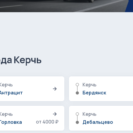
ода Керчь
Керчь
Керчь
Антрацит
Бердянск
Керчь
Керчь
от 4000 ₽
Горловка
Дебальцево