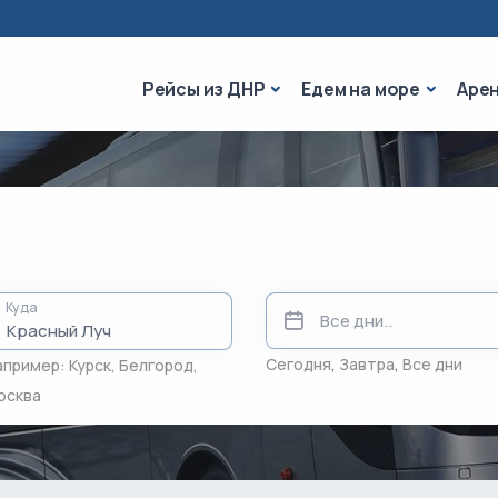
Рейсы из ДНР
Едем на 
Рейсы из ДНР
Едем на море
Аре
Куда
Сегодня
,
Завтра
,
Все дни
апример:
Курск
,
Белгород
,
осква