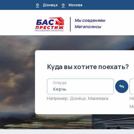
Донецк
Москва
Мы соеденяем
Мегаполисы
Куда вы хотите поехать?
Откуда
Например:
Донецк
,
Макеевка
Н
М