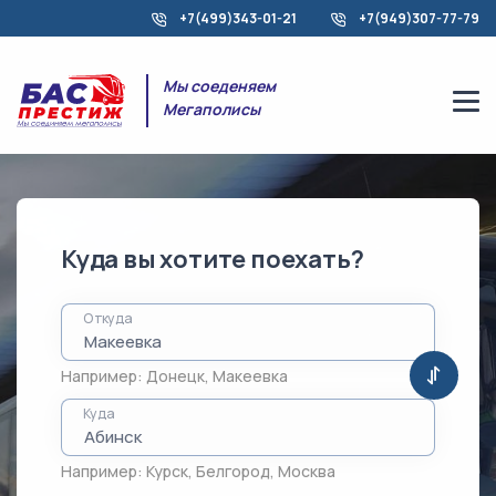
+7(499)343-01-21
+7(949)307-77-79
Мы соеденяем
Мегаполисы
Куда вы хотите поехать?
Откуда
Например:
Донецк
,
Макеевка
Куда
Например:
Курск
,
Белгород
,
Москва