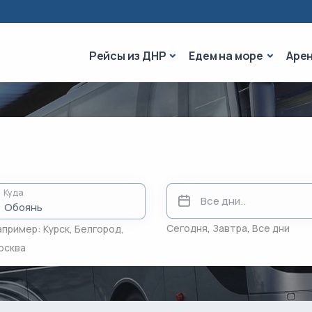
Рейсы из ДНР
Едем на 
Рейсы из ДНР
Едем на море
Аре
Куда
Сегодня
,
Завтра
,
Все дни
апример:
Курск
,
Белгород
,
осква