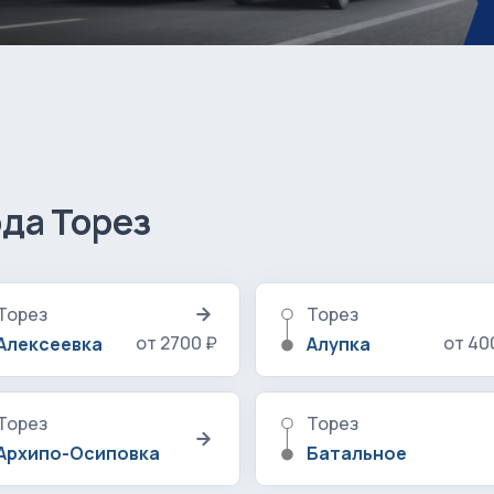
ода Торез
Торез
Торез
от 2700 ₽
от 40
Алексеевка
Алупка
Торез
Торез
Архипо-Осиповка
Батальное