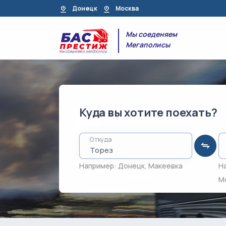
Донецк
Москва
Мы соеденяем
Мегаполисы
Куда вы хотите поехать?
Откуда
Например:
Донецк
,
Макеевка
Н
М