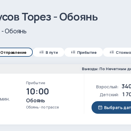
сов Торез - Обоянь
 - Обоянь
Отправление
В пути
Прибытие
Стоимо
Выезды: По Нечетным д
Прибытие
340
Взрослый:
10:00
1 7
Детский:
 мин.
Обоянь
Обоянь - по трассе
Выбрать да