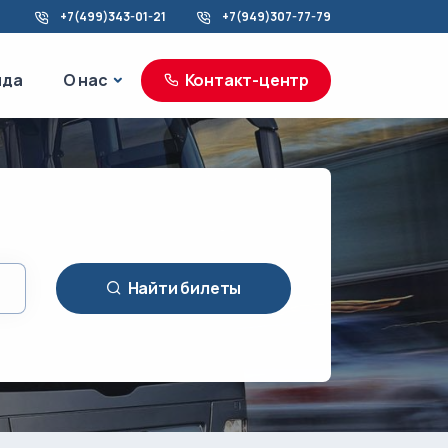
+7(499)343-01-21
+7(949)307-77-79
море
О нас
нда
О нас
Контакт-центр
Найти билеты