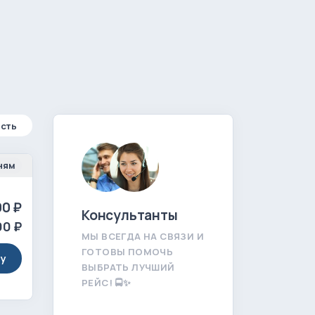
сть
ням
0 ₽
Консультанты
00 ₽
МЫ ВСЕГДА НА СВЯЗИ И
ГОТОВЫ ПОМОЧЬ
ту
ВЫБРАТЬ ЛУЧШИЙ
РЕЙС! 🚍✨