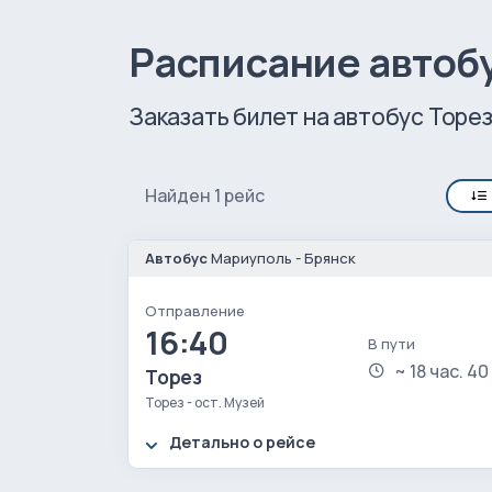
Расписание автобу
Заказать билет на автобус Торез
Найден 1 рейс
Автобус
Мариуполь - Брянск
Отправление
16:40
В пути
~ 18 час. 40
Торез
Торез - ост. Музей
Детально о рейсе