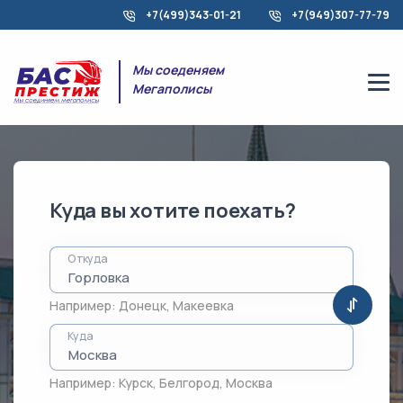
+7(499)343-01-21
+7(949)307-77-79
Мы соеденяем
Мегаполисы
Куда вы хотите поехать?
Откуда
Например:
Донецк
,
Макеевка
Куда
Например:
Курск
,
Белгород
,
Москва