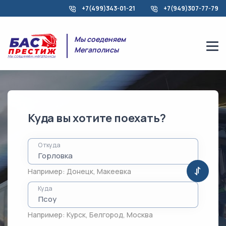
+7(499)343-01-21
+7(949)307-77-79
Мы соеденяем
Мегаполисы
Куда вы хотите поехать?
Откуда
Например:
Донецк
,
Макеевка
Куда
Например:
Курск
,
Белгород
,
Москва