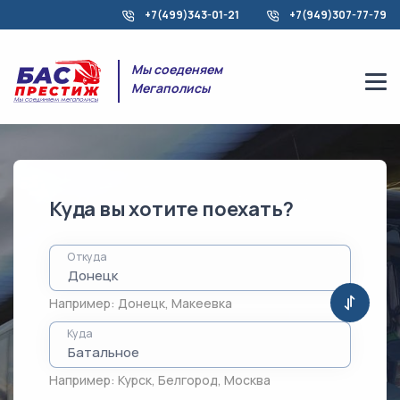
+7(499)343-01-21
+7(949)307-77-79
Мы соеденяем
Мегаполисы
Куда вы хотите поехать?
Откуда
Например:
Донецк
,
Макеевка
Куда
Например:
Курск
,
Белгород
,
Москва