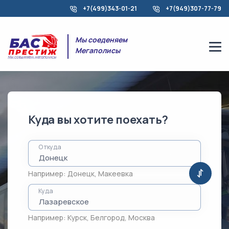
+7(499)343-01-21
+7(949)307-77-79
Мы соеденяем
Мегаполисы
Куда вы хотите поехать?
Откуда
Например:
Донецк
,
Макеевка
Куда
Например:
Курск
,
Белгород
,
Москва