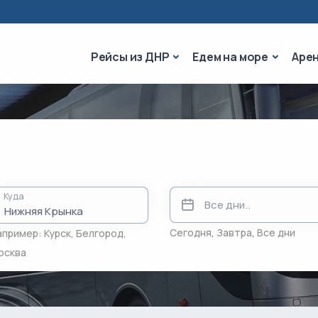
Рейсы из ДНР
Едем на 
Рейсы из ДНР
Едем на море
Аре
Куда
Сегодня
,
Завтра
,
Все дни
апример:
Курск
,
Белгород
,
осква