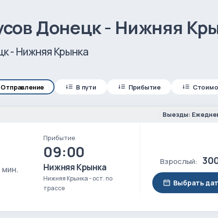
усов Донецк - Нижняя Кр
к - Нижняя Крынка
Отправление
В пути
Прибытие
Стоимо
Выезды: Ежедне
Прибытие
09:00
300
Взрослый:
Нижняя Крынка
 мин.
Нижняя Крынка - ост. по
Выбрать да
трассе