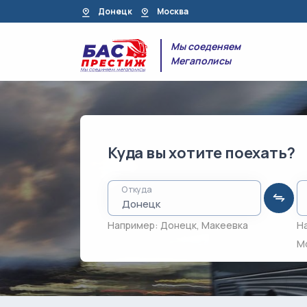
Донецк
Москва
Мы соеденяем
Мегаполисы
Куда вы хотите поехать?
Откуда
Например:
Донецк
,
Макеевка
Н
М