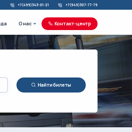
+7(499)343-01-21
+7(949)307-77-79
море
О нас
нда
О нас
Контакт-центр
Найти билеты