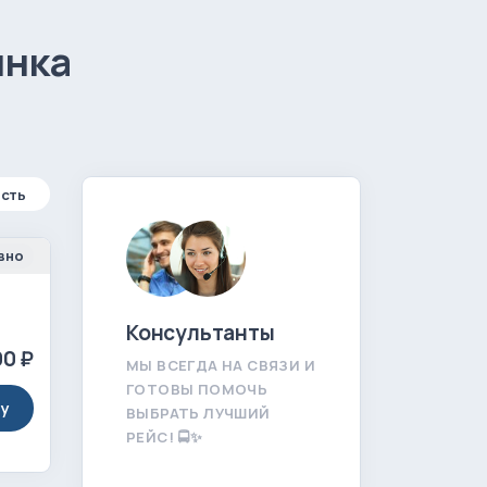
ынка
сть
вно
Консультанты
0 ₽
МЫ ВСЕГДА НА СВЯЗИ И
ГОТОВЫ ПОМОЧЬ
ту
ВЫБРАТЬ ЛУЧШИЙ
РЕЙС! 🚍✨