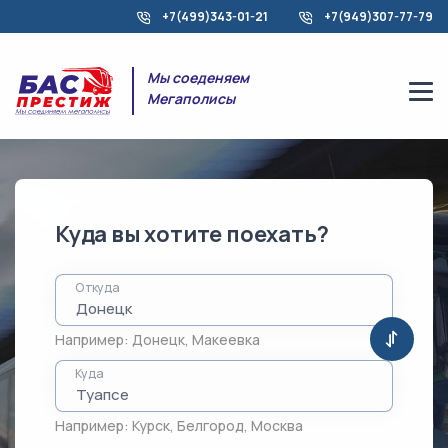
+7(499)343-01-21
+7(949)307-77-79
Мы соеденяем
Мегаполисы
Куда вы хотите поехать?
Откуда
Например:
Донецк
,
Макеевка
Куда
Например:
Курск
,
Белгород
,
Москва